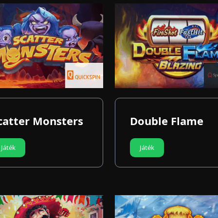
catter Monsters
Double Flame
Játék
Játék