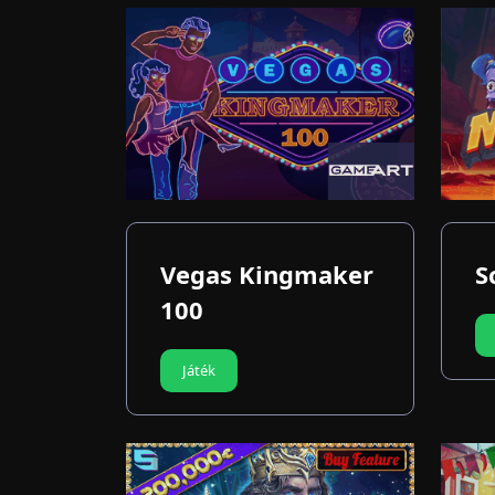
Vegas Kingmaker
S
100
Játék