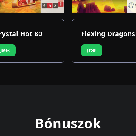
rystal Hot 80
Flexing Dragons
Játék
Játék
Bónuszok