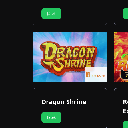
Játék
Dragon Shrine
R
E
Játék