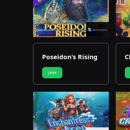
Poseidon's Rising
C
Játék