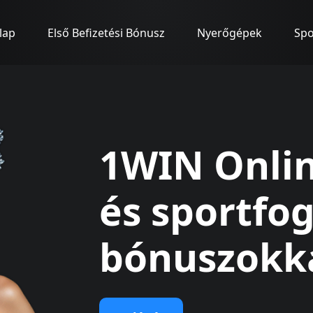
lap
Első Befizetési Bónusz
Nyerőgépek
Spo
1WIN Onlin
és sportfog
bónuszokk