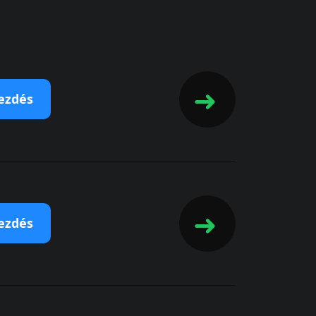
ezdés
ezdés