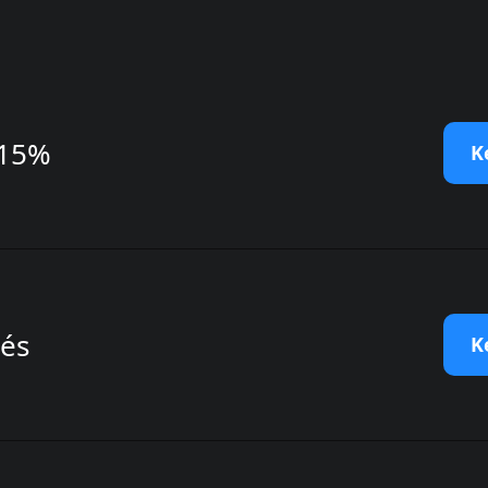
 15%
K
zés
K